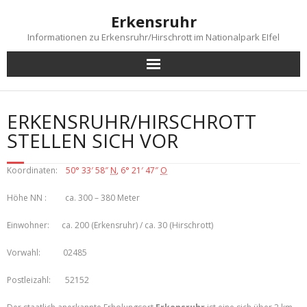
Skip
Erkensruhr
to
content
Informationen zu Erkensruhr/Hirschrott im Nationalpark EIfel
ERKENSRUHR/HIRSCHROTT
STELLEN SICH VOR
Koordinaten:
50° 33′ 58″
N
,
6° 21′ 47″
O
Höhe NN : ca. 300 – 380 Meter
Einwohner: ca. 200 (Erkensruhr) / ca. 30 (Hirschrott)
Vorwahl: 02485
Postleizahl: 52152