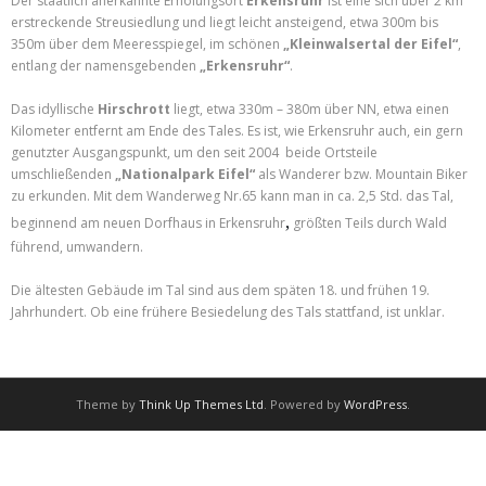
Der staatlich anerkannte Erholungsort
Erkensruhr
ist eine sich über 2 km
erstreckende Streusiedlung und liegt leicht ansteigend, etwa 300m bis
350m über dem Meeresspiegel, im schönen
„Kleinwalsertal der Eifel“
,
entlang der namensgebenden
„Erkensruhr“
.
Das idyllische
Hirschrott
liegt, etwa 330m – 380m über NN, etwa einen
Kilometer entfernt am Ende des Tales. Es ist, wie Erkensruhr auch, ein gern
genutzter Ausgangspunkt, um den seit 2004 beide Ortsteile
umschließenden
„Nationalpark Eifel“
als Wanderer bzw. Mountain Biker
zu erkunden. Mit dem Wanderweg Nr.65 kann man in ca. 2,5 Std. das Tal,
,
beginnend am neuen Dorfhaus in Erkensruhr
größten Teils durch Wald
führend, umwandern.
Die ältesten Gebäude im Tal sind aus dem späten 18. und frühen 19.
Jahrhundert. Ob eine frühere Besiedelung des Tals stattfand, ist unklar.
Theme by
Think Up Themes Ltd
. Powered by
WordPress
.