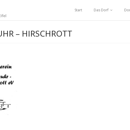
Start
Das Dorf
Dor
Ifel
UHR – HIRSCHROTT