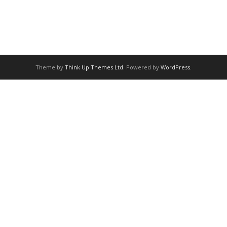
Theme by
Think Up Themes Ltd
. Powered by
WordPress
.