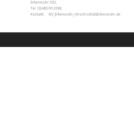
Erkensruhr 302,
Tel. 02485/912098
Kontakt: BV_Erkensruhr_Hirschrott(ät)Erkensruhr.de