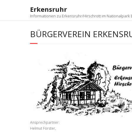
Skip
Erkensruhr
to
content
Informationen zu Erkensruhr/Hirschrott im Nationalpark E
BÜRGERVEREIN ERKENSR
Ansprechpartner:
Helmut Förster,